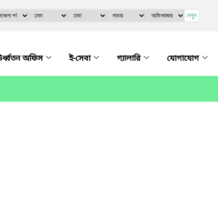
দেখুন
র্ধ্বতন অফিস
ই-সেবা
গ্যালারি
যোগাযোগ