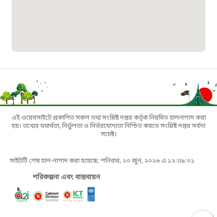
১৬৪৪৫
পাসপোর্ট বাতায়ন হটলাইন
১৬১৭১
বাংলাদেশ মুক্তিযোদ্ধা কল্যাণ ট্রাস্ট
১৬১৩৫
এই ওয়েবসাইটে প্রকাশিত সকল তথ্য সংশ্লিষ্ট দপ্তর কর্তৃক নিয়মিত হালনাগাদ করা
হয়। তথ্যের যথার্থতা, নির্ভুলতা ও নির্ভরযোগ্যতা নিশ্চিত করতে সংশ্লিষ্ট দপ্তর সর্বদা
সচেষ্ট।
প্রবাসী কল সেন্টার
সাইটটি শেষ হাল-নাগাদ করা হয়েছে: শনিবার, ২০ জুন, ২০২৬ এ ১২:৩৯:০১
১৬৫৭৫
পরিকল্পনা এবং বাস্তবায়ন
ই-জিপি ইমার্জেন্সি হটলাইন