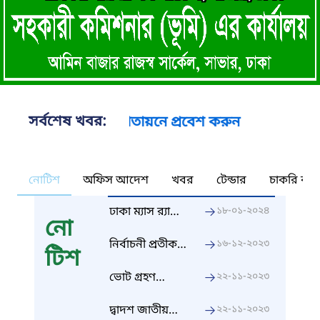
সর্বশেষ খবর:
্তিতে আমাদের তথ্য বাতায়নে প্রবেশ করুন
নোটিশ
অফিস আদেশ
খবর
টেন্ডার
চাকরি কর্ন
ঢাকা ম্যাস র‍্যাপিড
১৮-০১-২০২৪
নো
ট্রানজিট
ডেভেলপমেন্ট
নির্বাচনী প্রতীক
১৬-১২-২০২৩
টিশ
প্রজেক্ট (লাইন-৫)
বরাদ্দ সংক্রান্ত
সংক্রান্ত
গণবিজ্ঞপ্তি
ভোট গ্রহণ
২২-১১-২০২৩
গণবিজ্ঞপ্তি।
সংক্রান্ত
গণবিজ্ঞপ্তি
দ্বাদশ জাতীয়
২২-১১-২০২৩