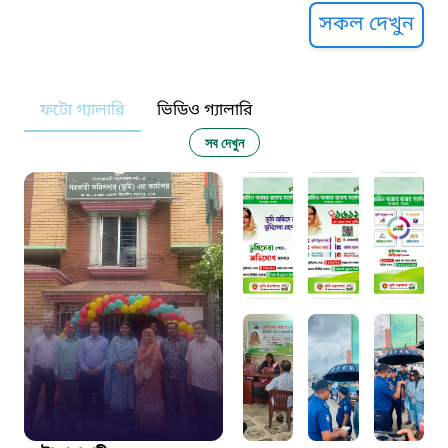
সুপ্রীম কোর্ট হেল্পলাইন
সকল দেখুন
১০৯
ফটো গ্যালারি
ভিডিও গ্যালারি
নারী ও শিশু নির্যাতন প্রতিরোধ
সব দেখুন
১০৬
দুদক
১০২
দুর্যোগের আগাম বার্তা
১৬১২২
স্মার্ট ভূমি সেবা