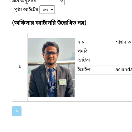
ক্রম অনুসারে
পৃষ্ঠা আইটেম
(অফিসার ক্যাটাগরি উল্লেখিত নয়)
নাম
শাহাদাত
পদবি
অফিস
১
ইমেইল
acland
১