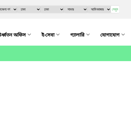
দেখুন
র্ধ্বতন অফিস
ই-সেবা
গ্যালারি
যোগাযোগ