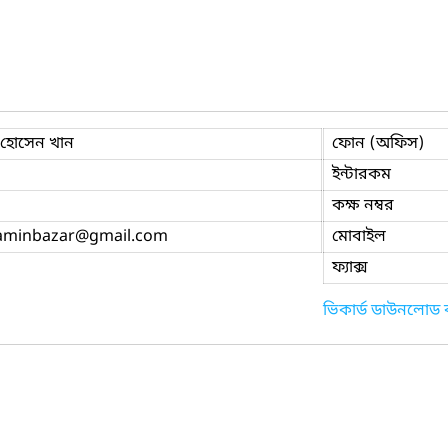
 হোসেন খান
ফোন (অফিস)
ইন্টারকম
কক্ষ নম্বর
aminbazar
@gmail.com
মোবাইল
ফ্যাক্স
ভিকার্ড ডাউনলোড