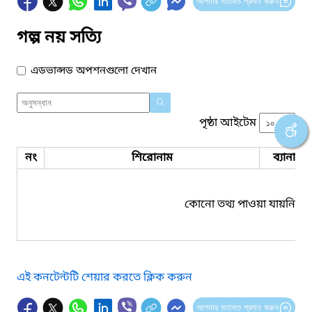
আপনার মতামত প্রদান করুন
গল্প নয় সত্যি
এডভান্সড অপশনগুলো দেখান
পৃষ্ঠা আইটেম
নং
শিরোনাম
ব্যানার 
কোনো তথ্য পাওয়া যায়নি।
এই কনটেন্টটি শেয়ার করতে ক্লিক করুন
আপনার মতামত প্রদান করুন