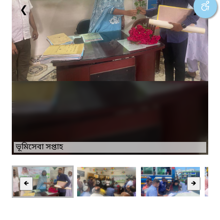
❮
❯
ভূমিসেবা সপ্তাহ
🡸
🡺